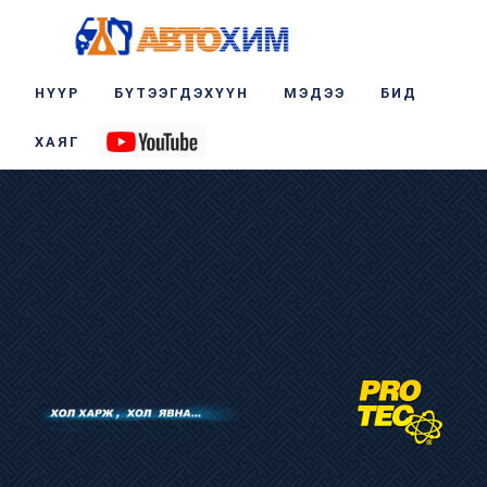
НҮҮР
БҮТЭЭГДЭХҮҮН
МЭДЭЭ
БИД
ХАЯГ