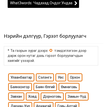
What3words: Чадахад.Очдог.Ундаа
Нэрийн дэлгүүр, Гэрээт борлуулагч
* Та газрын зураг дээрх
тэмдэглэгээн дээр
дарж орон нутаг дахь гэрээт борлуулагчдын
хаягийг үзээрэй.
Улаанбаатар
Сэлэнгэ
Увс
Орхон
Баянхонгор
Баян-Өлгий
Өмнөговь
Завхан
Ховд
Дорноговь
Замын-Үүд
Дархан-Уул
Архангай
Говь-Алтай