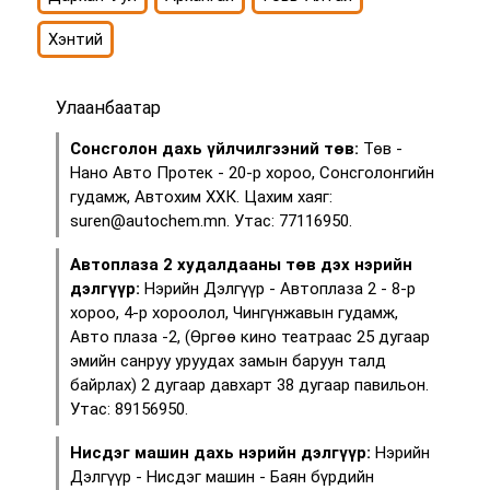
Хэнтий
Улаанбаатар
Сонсголон дахь үйлчилгээний төв:
Төв -
Нано Авто Протек - 20-р хороо, Сонсголонгийн
гудамж, Автохим ХХК. Цахим хаяг:
suren@autochem.mn. Утас: 77116950.
Автоплаза 2 худалдааны төв дэх нэрийн
дэлгүүр:
Нэрийн Дэлгүүр - Автоплаза 2 - 8-р
хороо, 4-р хороолол, Чингүнжавын гудамж,
Авто плаза -2, (Өргөө кино театраас 25 дугаар
эмийн санруу уруудах замын баруун талд
байрлах) 2 дугаар давхарт 38 дугаар павильон.
Утас: 89156950.
Нисдэг машин дахь нэрийн дэлгүүр:
Нэрийн
Дэлгүүр - Нисдэг машин - Баян бүрдийн