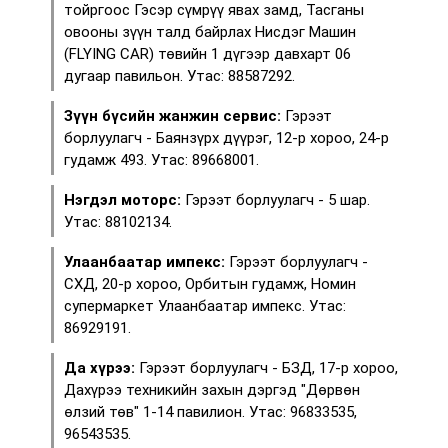
тойргоос Гэсэр сүмрүү явах замд, Тасганы
овооны зүүн талд байрлах Нисдэг Машин
(FLYING CAR) төвийн 1 дүгээр давхарт 06
дугаар павильон. Утас: 88587292.
Зүүн бүсийн жанжин сервис:
Гэрээт
борлуулагч - Баянзүрх дүүрэг, 12-р хороо, 24-р
гудамж 493. Утас: 89668001.
Нэгдэл моторс:
Гэрээт борлуулагч - 5 шар.
Утас: 88102134.
Улаанбаатар импекс:
Гэрээт борлуулагч -
СХД, 20-р хороо, Орбитын гудамж, Номин
супермаркет Улаанбаатар импекс. Утас:
86929191.
Да хүрээ:
Гэрээт борлуулагч - БЗД, 17-р хороо,
Дахүрээ техникийн захын дэргэд "Дөрвөн
өлзий төв" 1-14 павилион. Утас: 96833535,
96543535.