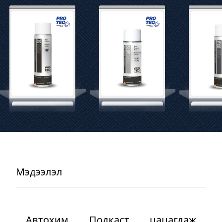
Мэдээлэл
Автохим Подкаст цацагдаж