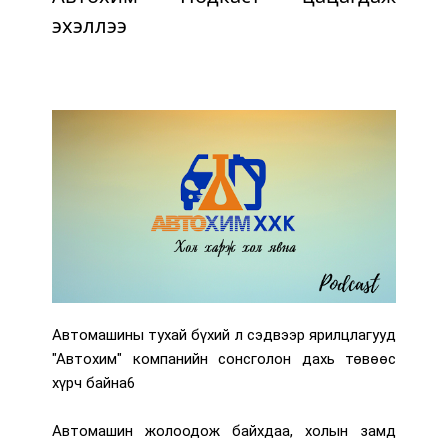
эхэллээ
Автомашины тухай бүхий л сэдвээр ярилцлагууд
"Автохим" компанийн сонсголон дахь төвөөс
хүрч байна6
Автомашин жолоодож байхдаа, холын замд