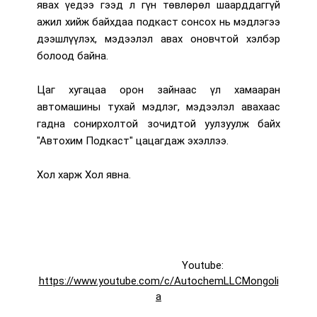
явах үедээ гээд л гүн төвлөрөл шаарддаггүй
ажил хийж байхдаа подкаст сонсох нь мэдлэгээ
дээшлүүлэх, мэдээлэл авах оновчтой хэлбэр
болоод байна.
Цаг хугацаа орон зайнаас үл хамааран
автомашины тухай мэдлэг, мэдээлэл авахаас
гадна сонирхолтой зочидтой уулзуулж байх
"Автохим Подкаст" цацагдаж эхэллээ.
Хол харж Хол явна.
				Youtube: 
https://www.youtube.com/c/AutochemLLCMongoli
a